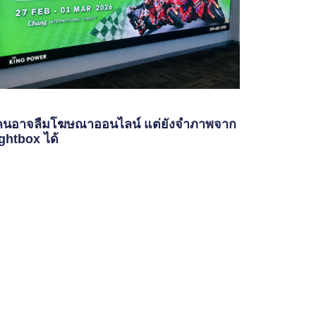
้คนอาจลืมโฆษณาออนไลน์ แต่ยังจำภาพจาก
ghtbox ได้