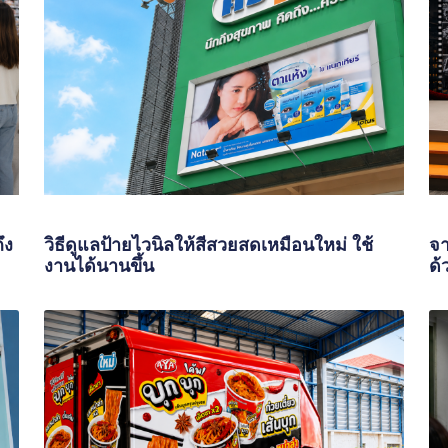
ึง
วิธีดูแลป้ายไวนิลให้สีสวยสดเหมือนใหม่ ใช้
จา
งานได้นานขึ้น
ด้