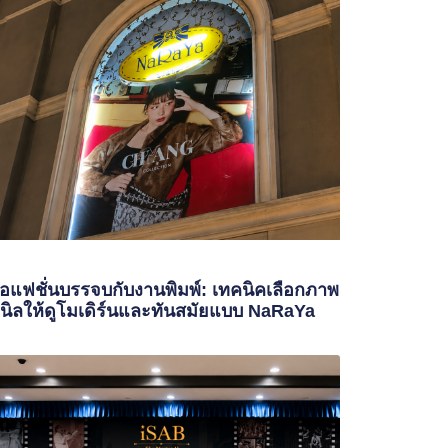
ื่อแฟชั่นบรรจบกับงานพิมพ์: เทคนิคเลือกภาพ
นิลให้ดูโมเดิร์นและทันสมัยแบบ NaRaYa