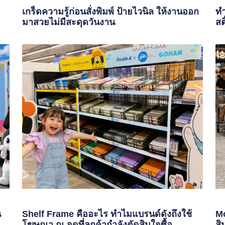
เกร็ดความรู้ก่อนสั่งพิมพ์ ป้ายไวนิล ให้งานออก
ทำ
มาสวยไม่มีสะดุดวันงาน
สต
น
Shelf Frame คืออะไร ทำไมแบรนด์ดังถึงใช้
Mo
โฆษณา ณ จุดที่ลูกค้ากำลังตัดสินใจซื้อ
สิ