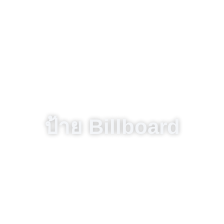
ป้าย Billboard
สร้างการจดจำแบรนด์อย่างเหนือชั้นด้วยป้าย Billboard
คุณภาพสูง โดดเด่นด้วยขนาดใหญ่สะดุดตา เหมาะสำหรับ
โปรโมตสินค้า บริการ หรือแคมเปญพิเศษที่ต้องการเข้าถึง
ผู้คนจำนวนมาก ไม่ว่าจะเป็นบริเวณถนนสายหลัก แยก
สำคัญ หรือพื้นที่ศูนย์กลางธุรกิจ ป้าย Billboard ช่วยเพิ่ม
โอกาสในการรับรู้และสร้างความน่าเชื่อถือให้แบรนด์ของ
คุณได้อย่างมีประสิทธิภาพ