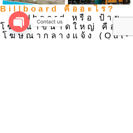
Billboard คืออะไร?
Billboard หรือ ป้าย
Contact us
โฆษณาขนาดใหญ่ คือสื่อ
โฆษณากลางแจ้ง (Out-
Open chaty
of-Home Media) ที่ติด
ตั้งในจุดที่มีผู้คนสัญจร
จำนวนมาก เช่น ถนน
สายหลัก ทางด่วน แยก
สำคัญ และย่านธุรกิจ
เพื่อเพิ่มการมองเห็นและ
สร้างการจดจำแบรนด์ได้
อย่างมีประสิทธิภาพ ด้วย
ขนาดที่โดดเด่นและมอง
เห็นได้จากระยะไกล