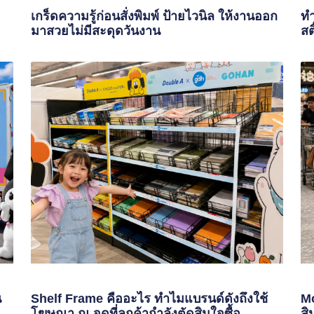
เกร็ดความรู้ก่อนสั่งพิมพ์ ป้ายไวนิล ให้งานออก
ทำ
มาสวยไม่มีสะดุดวันงาน
สต
น
Shelf Frame คืออะไร ทำไมแบรนด์ดังถึงใช้
Mo
โฆษณา ณ จุดที่ลูกค้ากำลังตัดสินใจซื้อ
สิ