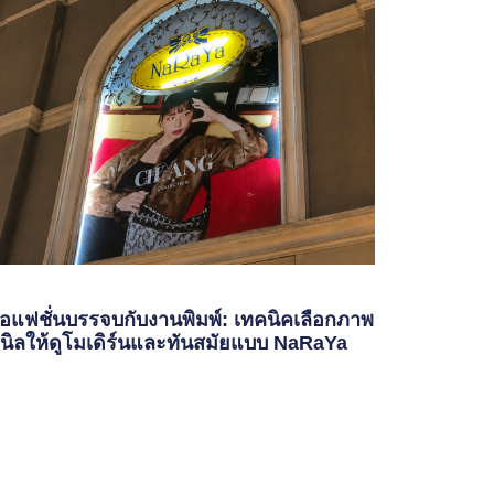
ื่อแฟชั่นบรรจบกับงานพิมพ์: เทคนิคเลือกภาพ
นิลให้ดูโมเดิร์นและทันสมัยแบบ NaRaYa