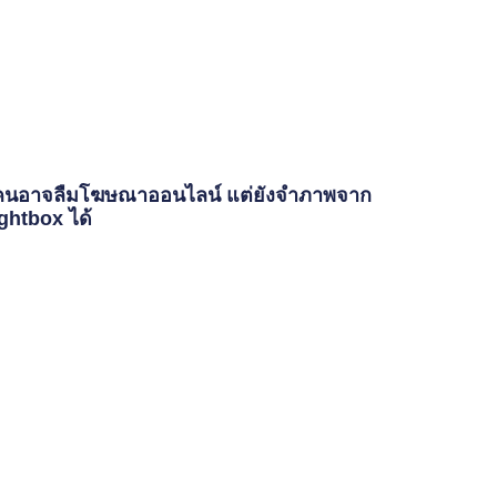
้คนอาจลืมโฆษณาออนไลน์ แต่ยังจำภาพจาก
ghtbox ได้