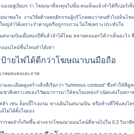
อยู่เงียบๆ ว่า โฆษณาที่ลงทุนไปนั้น คนเห็นแล้วจำได้กี่เปอร์เซ็
าพอใจ งานวิจัยด้านพฤติกรรมผู้บริโภคพบว่าคนทั่วไปเห็นโฆษณ
วนใหญ่จำได้เพราะรำคาญหรือถูกรบกวน ไม่ใช่เพราะประทับใจ
นสนามบินเมื่อสองปีที่แล้วจำได้ไหม หลายคนบอกได้ว่าเห็นอะไร
าออนไลน์ชิ้นไหนทำได้เท่า
ป้ายไฟได้ดีกว่าโฆษณาบนมือถือ
ประมวลผลแสงและภาพ
ละเอียดสูงสร้างสิ่งที่เรียกว่า “luminous contrast” ซึ่งทำให้สีด
รมชาติเพราะสมองวิวัฒนาการมาให้สนใจแหล่งกำเนิดแสงในสภาพแ
ีแสงสลัว เช่น ล็อบบี้โรงแรม ทางเดินในสนามบิน หรือห้างที่ใช้แสงโ
้ไม่ได้ตั้งใจมอง
รจดจำก็เกิดขึ้น ต่างจากโฆษณาออนไลน์ที่หายไปใน 0.3 วินาทีพร้อ