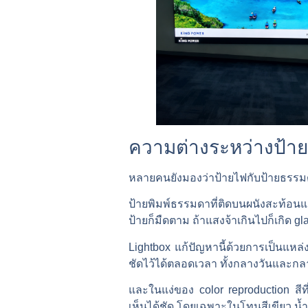
ความต่างระหว่างป้ายธ
หลายคนยังมองว่าป้ายไฟกับป้ายธรรมดาต
ป้ายพิมพ์ธรรมดาที่ติดบนผนังสะท้อน
ป้ายก็มืดตาม ถ้าแสงจ้าเกินไปก็เกิด gl
Lightbox แก้ปัญหานี้ด้วยการเป็นแ
ชัดไว้ได้ตลอดเวลา ทั้งกลางวันและกล
และในแง่ของ color reproduction สีที
เห็นได้ชัด โดยเฉพาะในโทนสีเขียว น้ำ