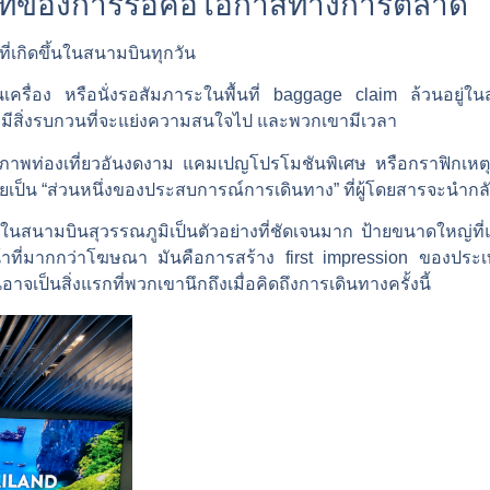
ุกนาทีของการรอคือโอกาสทางการตลาด
งที่เกิดขึ้นในสนามบินทุกวัน
้นเครื่อง หรือนั่งรอสัมภาระในพื้นที่ baggage claim ล้วนอยู่ใ
ม่มีสิ่งรบกวนที่จะแย่งความสนใจไป และพวกเขามีเวลา
งภาพท่องเที่ยวอันงดงาม แคมเปญโปรโมชันพิเศษ หรือกราฟิกเหต
ายเป็น “ส่วนหนึ่งของประสบการณ์การเดินทาง” ที่ผู้โดยสารจะนำ
r ในสนามบินสุวรรณภูมิเป็นตัวอย่างที่ชัดเจนมาก ป้ายขนาดใหญ่
่มากกว่าโฆษณา มันคือการสร้าง first impression ของประเทศไทยใ
าจเป็นสิ่งแรกที่พวกเขานึกถึงเมื่อคิดถึงการเดินทางครั้งนี้