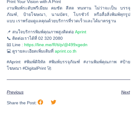
Print Your Vision with A Print
งานพิมพ์ระดับพรีเมียม
คมชัด สีสด ทนทาน
ไม่ว่าจะเป็น
บรรจุ
ภัณฑ์, ป้ายโฆษณา, นามบัตร, โบรชัวร์ หรือสื่อสิ่งพิมพ์ทุกรูป
แบบ
เราพร้อมดูแลคุณด้วยบริการที่รวดเร็วและได้มาตรฐาน
📌 สนใจบริการพิมพ์คุณภาพสูงติดต่อ
Aprint
📞 ติดต่อเราได้ที่ 02 320 2080
📧 Line :
https://line.me/R/ti/p/@499xgedn
💻 ดูรายละเอียดเพิ่มเติมที่
aprint.co.th
#Aprint #พิมพ์ดิจิทัล #พิมพ์บรรจุภัณฑ์ #งานพิมพ์คุณภาพ #ป้าย
โฆษณา #DigitalPrint 🚀
Previous
Next
Share the Post: