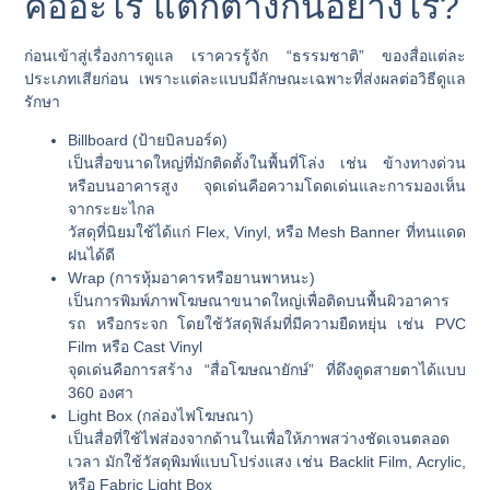
คืออะไร แตกต่างกันอย่างไร?
ก่อนเข้าสู่เรื่องการดูแล เราควรรู้จัก “ธรรมชาติ” ของสื่อแต่ละ
ประเภทเสียก่อน เพราะแต่ละแบบมีลักษณะเฉพาะที่ส่งผลต่อวิธีดูแล
รักษา
Billboard (ป้ายบิลบอร์ด)
เป็นสื่อขนาดใหญ่ที่มักติดตั้งในพื้นที่โล่ง เช่น ข้างทางด่วน
หรือบนอาคารสูง จุดเด่นคือความโดดเด่นและการมองเห็น
จากระยะไกล
วัสดุที่นิยมใช้ได้แก่
Flex
,
Vinyl
, หรือ
Mesh Banner
ที่ทนแดด
ฝนได้ดี
Wrap (การหุ้มอาคารหรือยานพาหนะ)
เป็นการพิมพ์ภาพโฆษณาขนาดใหญ่เพื่อติดบนพื้นผิวอาคาร
รถ หรือกระจก โดยใช้วัสดุฟิล์มที่มีความยืดหยุ่น เช่น
PVC
Film
หรือ
Cast Vinyl
จุดเด่นคือการสร้าง “สื่อโฆษณายักษ์” ที่ดึงดูดสายตาได้แบบ
360 องศา
Light Box (กล่องไฟโฆษณา)
เป็นสื่อที่ใช้ไฟส่องจากด้านในเพื่อให้ภาพสว่างชัดเจนตลอด
เวลา มักใช้วัสดุพิมพ์แบบโปร่งแสง เช่น
Backlit Film
,
Acrylic
,
หรือ
Fabric Light Box