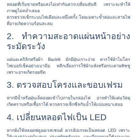
หลอดที่เริ่มขาดหรือแสงไม่เท่ากันควรเปลี่ยนทันที เพราะจะทำให้
ภาพดูไม่สม่ำเสมอ
ควรตรวจเช็กระบบไฟเดือนละหนึ่งครั้ง โดยเฉพาะขั้วต่อและสายไฟ
ที่อาจเกิดความร้อนสะสม
2. ทำความสะอาดแผ่นหน้าอย่าง
ระมัดระวัง
แผ่นอะคริลิกหรือผ้า Backlit มักมีฝุ่นเกาะง่าย ควรใช้ผ้าไมโคร
ไฟเบอร์เช็ดอย่างเบามือ หลีกเลี่ยงการใช้ผ้าแห้งหรือกระดาษทิชชู
เพราะอาจเกิดรอยขีด
3. ตรวจสอบโครงและขอบเฟรม
หากมีน้ำหรือฝุ่นเล็ดลอดเข้าไปภายในกล่องไฟ อาจทำให้แผ่นวัสดุ
เกิดคราบหรือเชื้อราได้ ควรตรวจเช็กซีลกันน้ำให้แน่นหนาเสมอ
4. เปลี่ยนหลอดไฟเป็น LED
หากยังใช้หลอดฟลูออเรสเซนต์ ควรอัปเกรดเป็นหลอด LED เพราะ
ให้แสงสว่างสม่ำเสมอ ประหยัดพลังงาน และมีอายุการใช้งานนาน