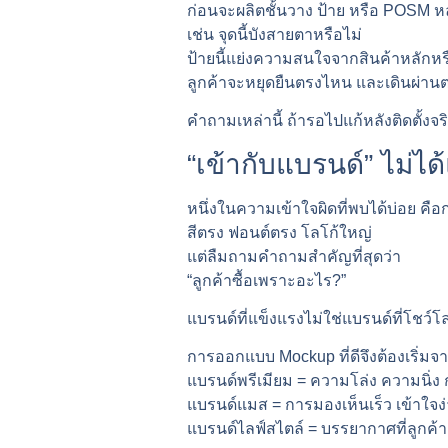
ก่อนจะผลิตชั้นวาง ป้าย หรือ POSM 
เช่น จุดนี้บังสายตาหรือไม่
ป้ายนี้แย่งความสนใจจากสินค้าหลักหร
ลูกค้าจะหยุดยืนตรงไหน และเดินผ่าน
คำถามเหล่านี้ ถ้ารอไปแก้หลังติดตั้ง
“เข้ากับแบรนด์” ไม่ไ
หนึ่งในความเข้าใจผิดที่พบได้บ่อย ค
สีตรง ฟอนต์ตรง โลโก้ใหญ่
แต่ลืมถามคำถามสำคัญที่สุดว่า
“ลูกค้าซื้อเพราะอะไร?”
แบรนด์ที่แข็งแรงไม่ใช่แบรนด์ที่โชว์โลโ
การออกแบบ Mockup ที่ดีจึงต้องเริ่ม
แบรนด์พรีเมียม = ความโล่ง ความนิ่ง กา
แบรนด์แมส = การมองเห็นเร็ว เข้าใจง
แบรนด์ไลฟ์สไตล์ = บรรยากาศที่ลูกค