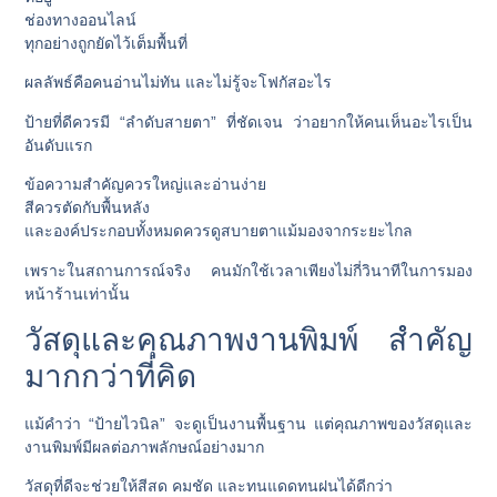
ช่องทางออนไลน์
ทุกอย่างถูกยัดไว้เต็มพื้นที่
ผลลัพธ์คือคนอ่านไม่ทัน และไม่รู้จะโฟกัสอะไร
ป้ายที่ดีควรมี “ลำดับสายตา” ที่ชัดเจน ว่าอยากให้คนเห็นอะไรเป็น
อันดับแรก
ข้อความสำคัญควรใหญ่และอ่านง่าย
สีควรตัดกับพื้นหลัง
และองค์ประกอบทั้งหมดควรดูสบายตาแม้มองจากระยะไกล
เพราะในสถานการณ์จริง คนมักใช้เวลาเพียงไม่กี่วินาทีในการมอง
หน้าร้านเท่านั้น
วัสดุและคุณภาพงานพิมพ์ สำคัญ
มากกว่าที่คิด
แม้คำว่า “ป้ายไวนิล” จะดูเป็นงานพื้นฐาน แต่คุณภาพของวัสดุและ
งานพิมพ์มีผลต่อภาพลักษณ์อย่างมาก
วัสดุที่ดีจะช่วยให้สีสด คมชัด และทนแดดทนฝนได้ดีกว่า