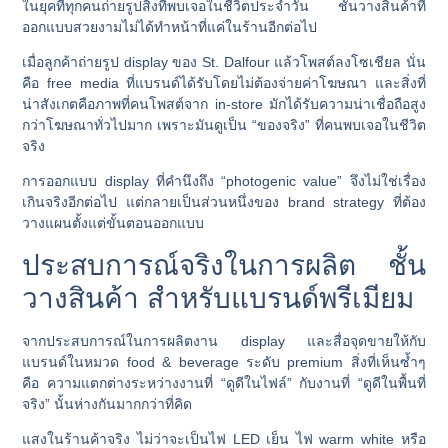
ในยุคที่ทุกคนถ่ายรูปสิ่งที่พบเจอในชีวิตประจำวัน ชั้นวางสินค้าที่
ออกแบบสวยงามไม่ได้ทำหน้าที่แค่ในร้านอีกต่อไป
เมื่อลูกค้าถ่ายรูป display ของ St. Dalfour แล้วโพสต์ลงโซเชียล นั่น
คือ free media ที่แบรนด์ได้รับโดยไม่ต้องจ่ายค่าโฆษณา และสิ่งที่
น่าสังเกตคือภาพที่คนโพสต์จาก in-store มักได้รับความน่าเชื่อถือสูง
กว่าโฆษณาทั่วไปมาก เพราะมันดูเป็น “ของจริง” ที่คนพบเจอในชีวิต
จริง
การออกแบบ display ที่คำนึงถึง “photogenic value” จึงไม่ใช่เรื่อง
เกินจริงอีกต่อไป แต่กลายเป็นส่วนหนึ่งของ brand strategy ที่ต้อง
วางแผนตั้งแต่ขั้นตอนออกแบบ
ประสบการณ์จริงในการผลิต ชั้น
วางสินค้า สำหรับแบรนด์พรีเมียม
จากประสบการณ์ในการผลิตงาน display และสื่อจุดขายให้กับ
แบรนด์ในหมวด food & beverage ระดับ premium สิ่งที่เห็นซ้ำๆ
คือ ความแตกต่างระหว่างงานที่ “ดูดีในไฟล์” กับงานที่ “ดูดีในพื้นที่
จริง” นั้นห่างกันมากกว่าที่คิด
แสงในร้านค้าจริง ไม่ว่าจะเป็นไฟ LED เย็น ไฟ warm white หรือ